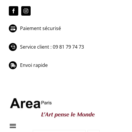
Passer
au
contenu
Paiement sécurisé
Service client : 09 81 79 74 73
Envoi rapide
Toggle