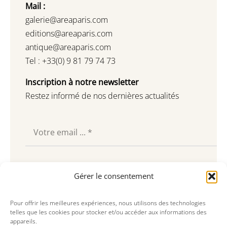
Mail :
galerie@areaparis.com
editions@areaparis.com
antique@areaparis.com
Tel : +33(0) 9 81 79 74 73
Inscription à notre newsletter
Restez informé de nos dernières actualités
Souscrire
Gérer le consentement
Pour offrir les meilleures expériences, nous utilisons des technologies
telles que les cookies pour stocker et/ou accéder aux informations des
appareils.