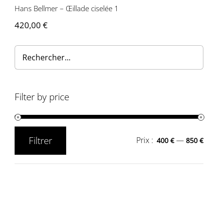
Hans Bellmer – Œillade ciselée 1
420,00
€
Filter by price
Filtrer
Prix :
—
400 €
850 €
Prix
Prix
min
max