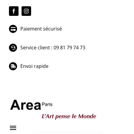
Passer
au
contenu
Paiement sécurisé
Service client : 09 81 79 74 73
Envoi rapide
Toggle