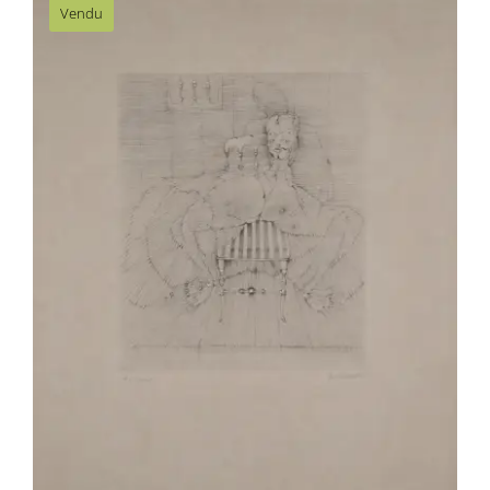
Vendu
(974) BELLMER Hans – Les Marionnettes
(2)