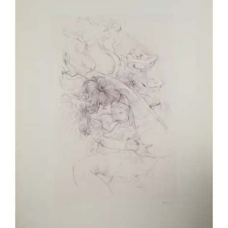
(1055) BELLMER Hans – Intimité