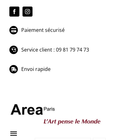
Passer
au
contenu
Paiement sécurisé
Service client : 09 81 79 74 73
Envoi rapide
Toggle