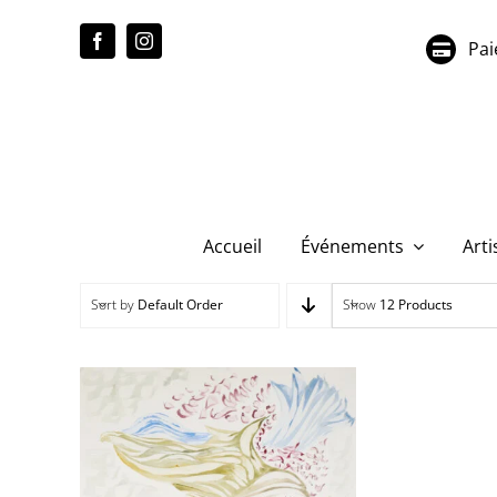
Passer
au
Pai
contenu
Accueil
Événements
Arti
Sort by
Default Order
Show
12 Products