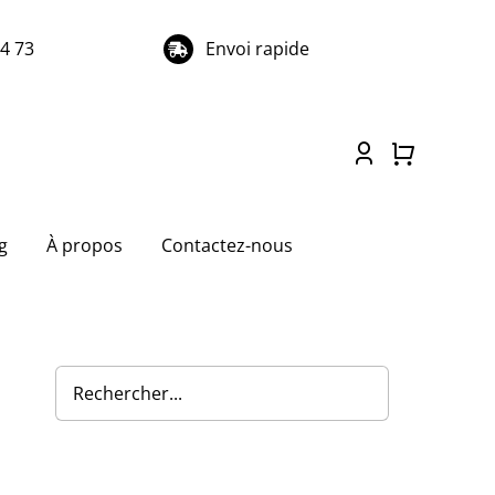
74 73
Envoi rapide
g
À propos
Contactez-nous