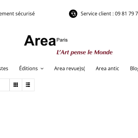
ement sécurisé
Service client : 09 81 79 
stes
Éditions
Area revue)s(
Area antic
Blo