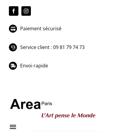
Passer
au
contenu
Paiement sécurisé
Service client : 09 81 79 74 73
Envoi rapide
Toggle