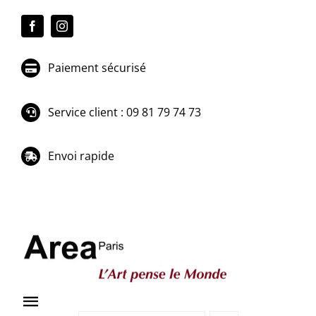
Passer
au
contenu
Paiement sécurisé
Service client : 09 81 79 74 73
Envoi rapide
Toggle