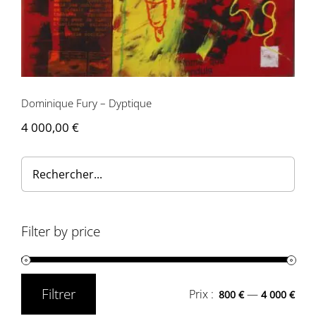
Dominique Fury – Dyptique
4 000,00
€
Filter by price
Filtrer
Prix :
—
800 €
4 000 €
Prix
Prix