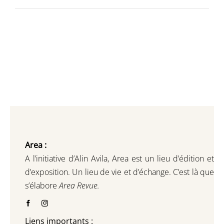
min
max
Area :
A l’initiative d’Alin Avila,
Area est un lieu d’édition et
d’exposition.
Un lieu de vie et d
’
échange.
C’est là que
s’élabore
Area Revue.
Liens importants :