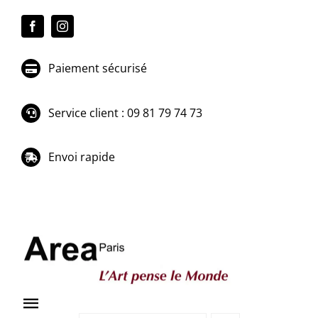
Passer
au
contenu
Paiement sécurisé
Service client : 09 81 79 74 73
Envoi rapide
Toggle