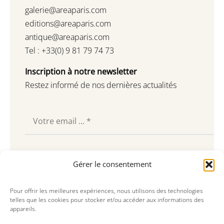
galerie@areaparis.com
editions@areaparis.com
antique@areaparis.com
Tel : +33(0) 9 81 79 74 73
Inscription à notre newsletter
Restez informé de nos dernières actualités
Souscrire
Gérer le consentement
Pour offrir les meilleures expériences, nous utilisons des technologies
telles que les cookies pour stocker et/ou accéder aux informations des
appareils.