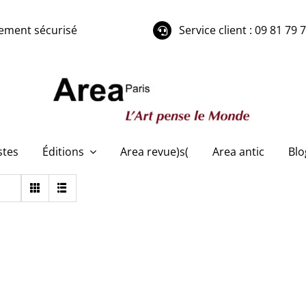
ement sécurisé
Service client : 09 81 79 
stes
Éditions
Area revue)s(
Area antic
Blo