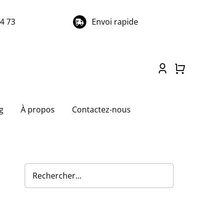
74 73
Envoi rapide
g
À propos
Contactez-nous