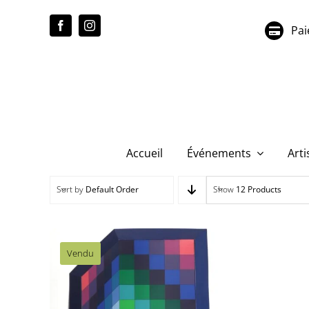
Passer
au
Pai
contenu
Accueil
Événements
Arti
Sort by
Default Order
Show
12 Products
Vendu