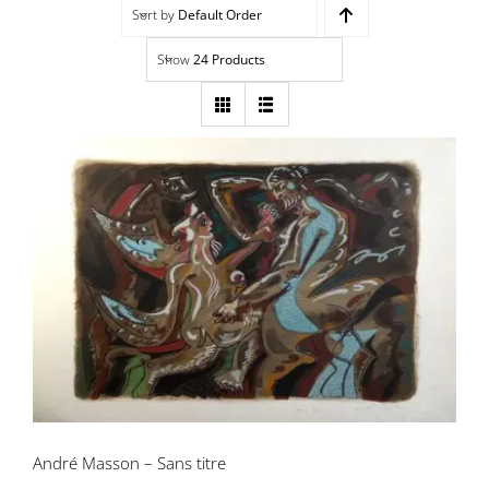
Sort by
Default Order
Navigation
Accueil
Show
24 Products
Événements
Artistes
Éditions
André Masson – Sans titre
Area revue)s(
Area antic
Blog
André Masson – Sans titre
À propos