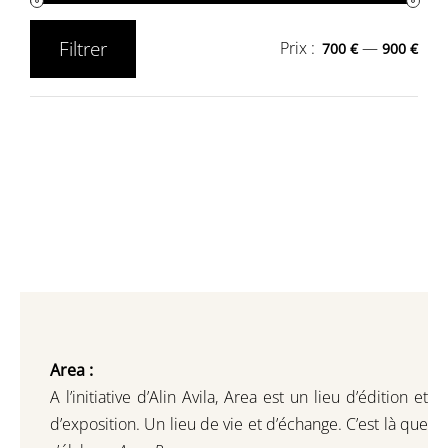
Filtrer
Prix :
—
700 €
900 €
Prix
Prix
min
max
Area :
A l’initiative d’Alin Avila,
Area est un lieu d’édition et
d’exposition.
Un lieu de vie et d
’
échange.
C’est là que