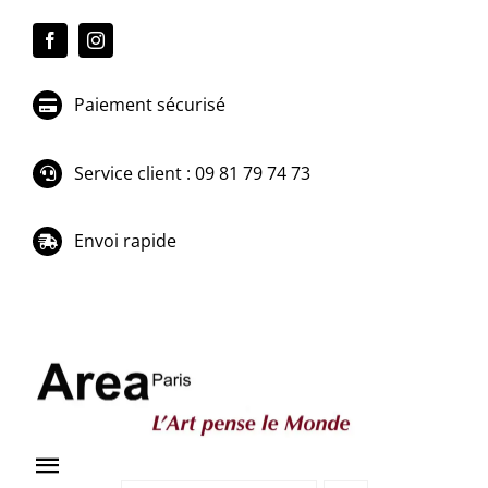
Passer
au
contenu
Paiement sécurisé
Service client : 09 81 79 74 73
Envoi rapide
Toggle