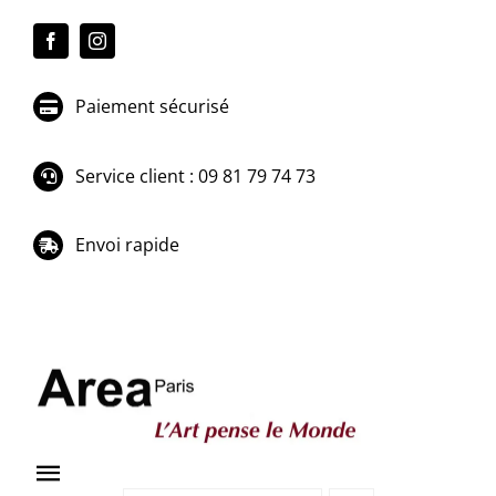
Passer
au
contenu
Paiement sécurisé
Service client : 09 81 79 74 73
Envoi rapide
Toggle