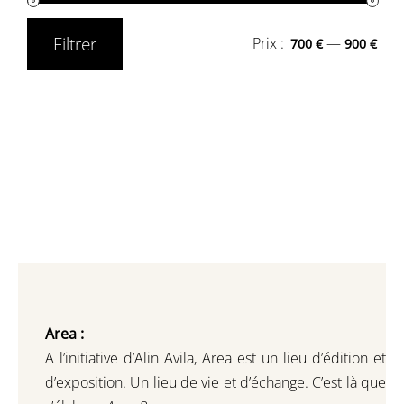
Filtrer
Prix :
—
700 €
900 €
Prix
Prix
min
max
Area :
A l’initiative d’Alin Avila,
Area est un lieu d’édition et
d’exposition.
Un lieu de vie et d
’
échange.
C’est là que