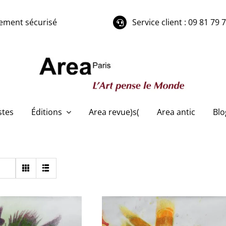
ement sécurisé
Service client : 09 81 79 
stes
Éditions
Area revue)s(
Area antic
Blo
Save 20% on
1
item
in your cart
with promo code "AVADA20"