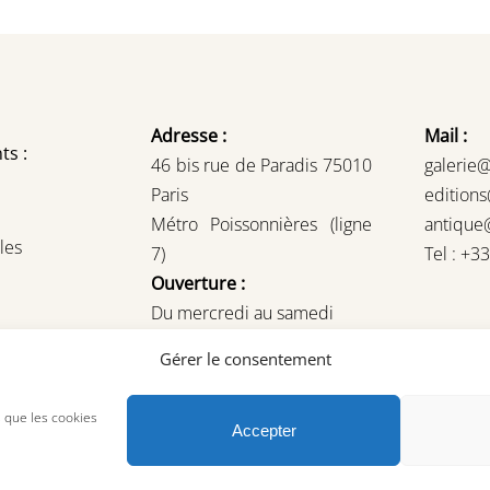
Adresse :
Mail :
ts :
46 bis rue de Paradis 75010
galerie
Paris
edition
Métro Poissonnières (ligne
antique
les
7)
Tel : +3
Ouverture :
Du mercredi au samedi
14H – 19H
Gérer le consentement
ou sur rendez-vous
s que les cookies
Accepter