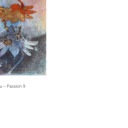
numaru – Passion
9
u – Passion 9