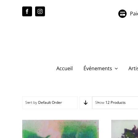
Passer
au
Pai
contenu
Accueil
Événements
Arti
Sort by
Default Order
Show
12 Products