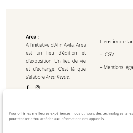
Area :
Liens importan
A l’initiative d’Alin Avila,
Area
est un lieu d’édition et
–
CGV
d’exposition.
Un lieu de vie
–
Mentions léga
et d
’
échange.
C’est là que
s’élabore
Area Revue.
Pour offrir les meilleures expériences, nous utilisons des technologies telle
pour stocker et/ou accéder aux informations des appareils.