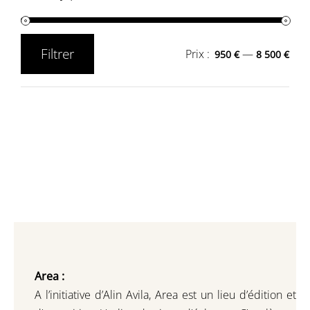
Filtrer
Prix :
—
950 €
8 500 €
Prix
Prix
min
max
Area :
A l’initiative d’Alin Avila,
Area est un lieu d’édition et