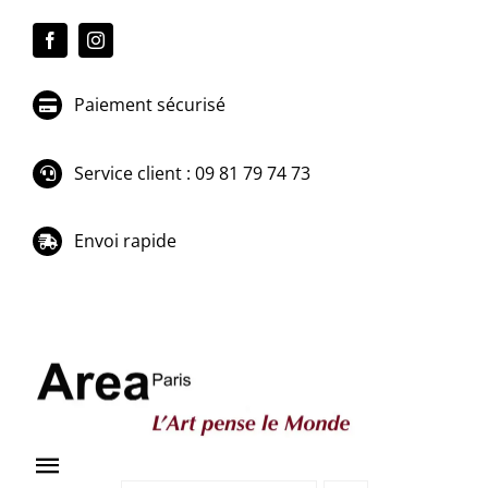
Passer
au
contenu
Paiement sécurisé
Service client : 09 81 79 74 73
Envoi rapide
Toggle