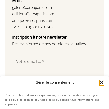
Mail :
galerie@areaparis.com
editions@areaparis.com
antique@areaparis.com
Tel : +33(0) 9 81 79 74 73
Inscription à notre newsletter
Restez informé de nos dernières actualités
Souscrire
Gérer le consentement
Pour offrir les meilleures expériences, nous utilisons des technologies
telles que les cookies pour stocker et/ou accéder aux informations des
appareils.