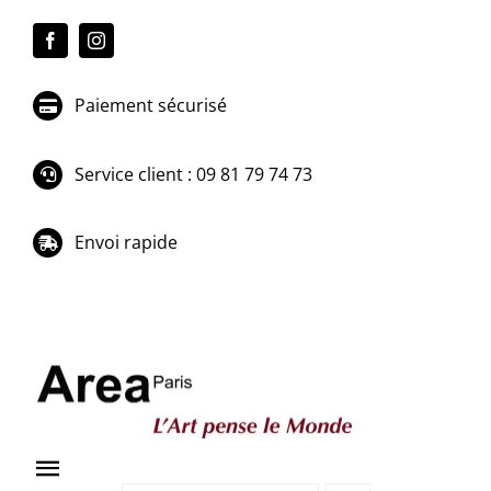
Passer
au
contenu
Paiement sécurisé
Service client : 09 81 79 74 73
Envoi rapide
Toggle