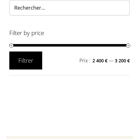
Filter by price
Filtrer
Prix :
—
2 400 €
3 200 €
Prix
Prix
min
max